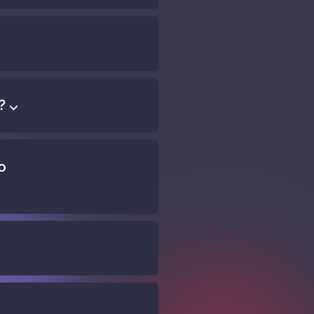
? ⌵
о