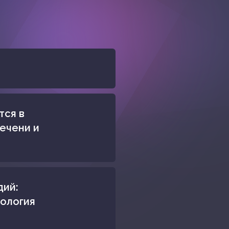
тся в
печени и
дий:
иология