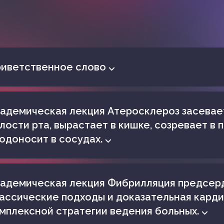
иветственное слово ⌵
адемическая лекция Атеросклероз засевае
лости рта, вырастает в кишке, созревает в 
одоносит в сосудах. ⌵
адемическая лекция Фибрилляция предсер
ассические подходы и доказательная кард
мплексной стратегии ведения больных. ⌵