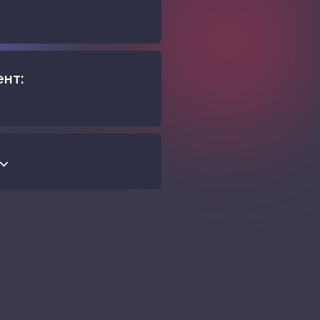
ент:
⌵